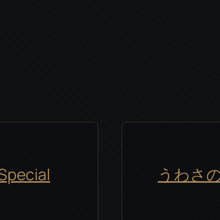
ecial
うわさの