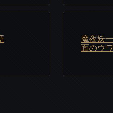
語
魔夜妖一
面のウ