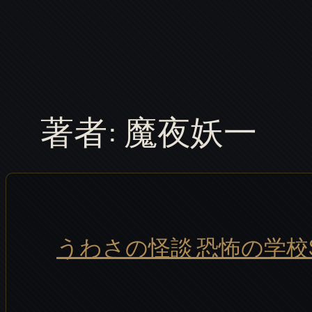
内
容
を
ス
キ
著者:
魔夜妖一
ッ
プ
うわさの怪談 恐怖の学校Sp