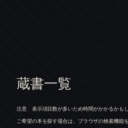
内
容
を
ス
キ
ッ
プ
蔵書一覧
注意 表示項目数が多いため時間がかかるかも
ご希望の本を探す場合は、ブラウザの検索機能をお