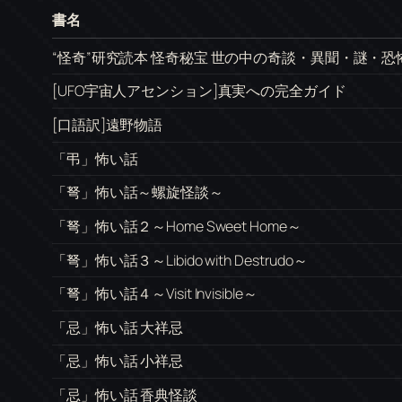
書名
“怪奇”研究読本 怪奇秘宝 世の中の奇談・異聞・謎・
[UFO宇宙人アセンション]真実への完全ガイド
[口語訳]遠野物語
「弔」怖い話
「弩」怖い話～螺旋怪談～
「弩」怖い話２～Home Sweet Home～
「弩」怖い話３～Libido with Destrudo～
「弩」怖い話４～Visit Invisible～
「忌」怖い話 大祥忌
「忌」怖い話 小祥忌
「忌」怖い話 香典怪談