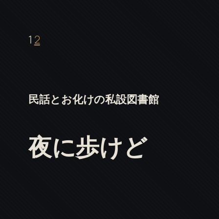
1
2
民話とお化けの私設図書館
夜に歩けど