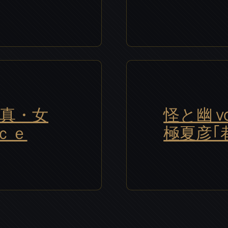
る／真・女
怪と幽 v
ｃｅ
極夏彦｢