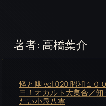
内
容
を
ス
キ
著者:
高橋葉介
ッ
プ
怪と幽 vol.020 昭和１
ヨ！オカルト大集合／知
たい小泉八雲