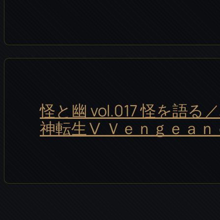
怪と幽 vol.017 怪を語
神転生Ⅴ Ｖｅｎｇｅａｎ