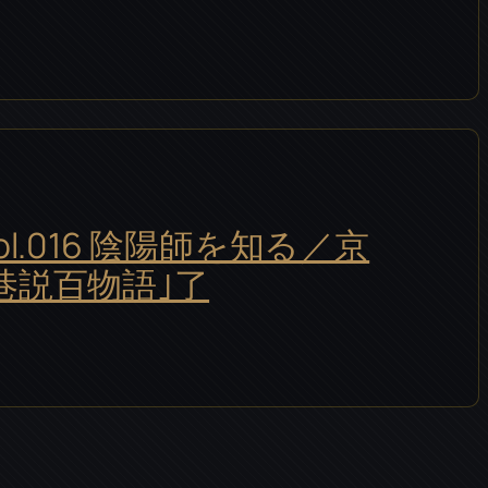
ol.016 陰陽師を知る／京
巷説百物語｣了