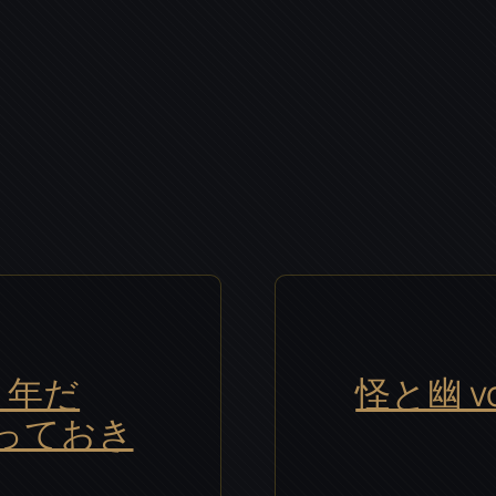
００年だ
怪と幽 vo
っておき