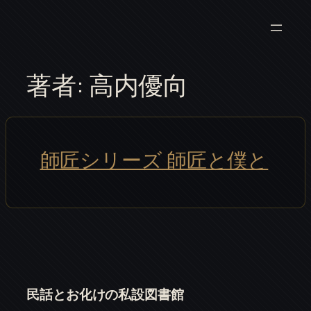
内
容
を
ス
著者:
高内優向
キ
ッ
プ
師匠シリーズ 師匠と僕と
民話とお化けの私設図書館