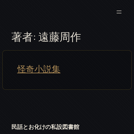
内
容
を
ス
著者:
遠藤周作
キ
ッ
プ
怪奇小説集
民話とお化けの私設図書館