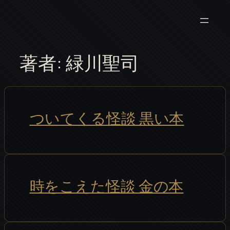
内
容
を
ス
著者:
緑川聖司
キ
ッ
プ
ついてくる怪談 黒い本
時をこえた怪談 金の本