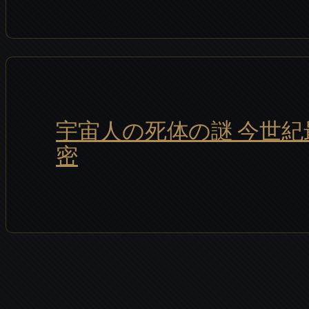
宇宙人の死体の謎 今世紀
密