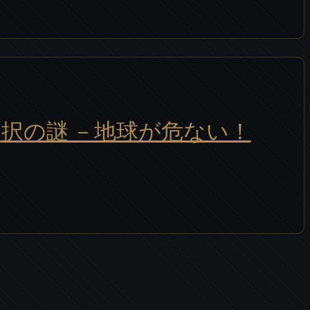
択の謎 －地球が危ない！