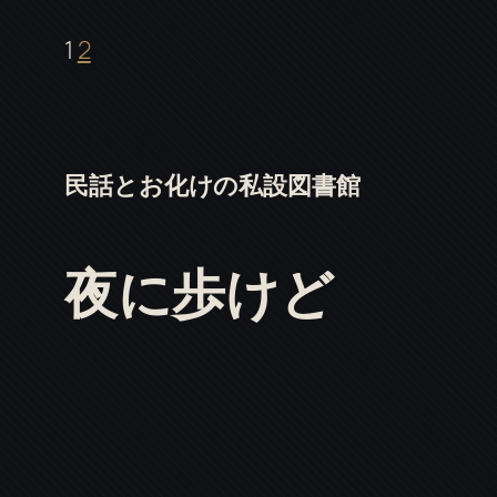
1
2
民話とお化けの私設図書館
夜に歩けど