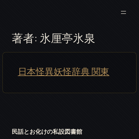
内
容
を
ス
著者:
氷厘亭氷泉
キ
ッ
プ
日本怪異妖怪辞典 関東
民話とお化けの私設図書館