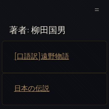
内
容
を
ス
著者:
柳田国男
キ
ッ
プ
[口語訳]遠野物語
日本の伝説