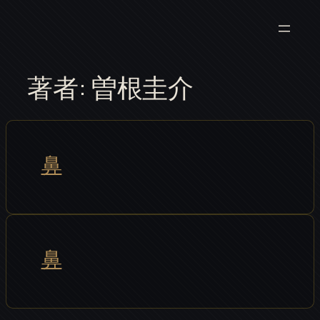
内
容
を
ス
著者:
曽根圭介
キ
ッ
プ
鼻
鼻