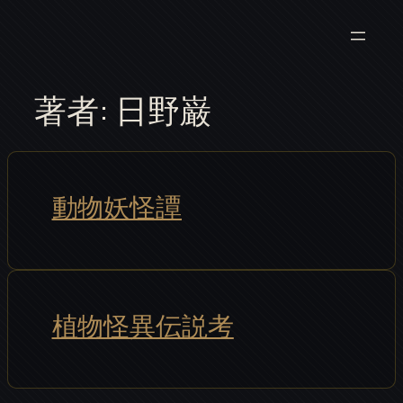
内
容
を
ス
著者:
日野巌
キ
ッ
プ
動物妖怪譚
植物怪異伝説考