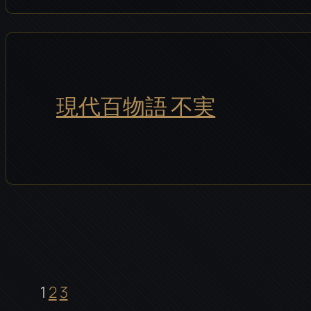
現代百物語 不実
1
2
3