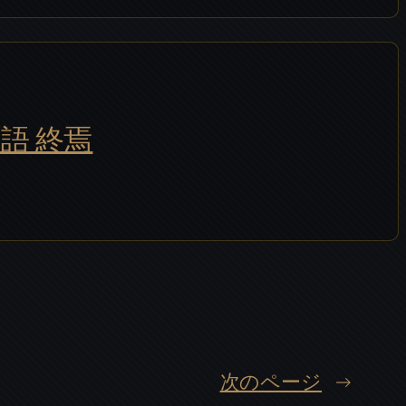
語 終焉
次のページ
→