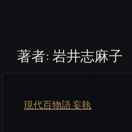
内
容
を
ス
キ
著者:
岩井志麻子
ッ
プ
現代百物語 妄執