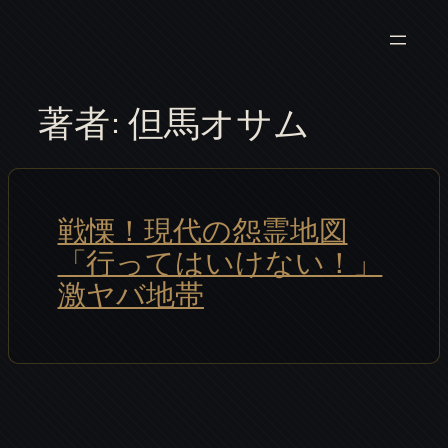
内
容
を
ス
著者:
但馬オサム
キ
ッ
プ
戦慄！現代の怨霊地図
「行ってはいけない！」
激ヤバ地帯