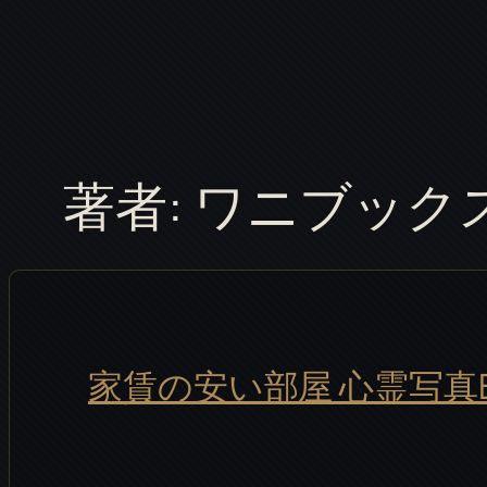
内
容
を
ス
キ
著者:
ワニブック
ッ
プ
家賃の安い部屋 心霊写真B