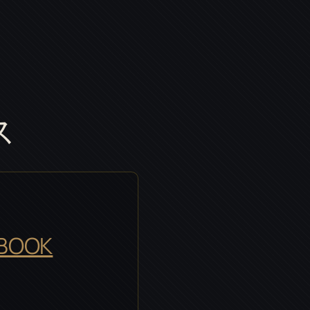
ス
OOK