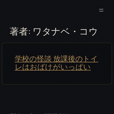
内
容
を
ス
著者:
ワタナベ・コウ
キ
ッ
プ
学校の怪談 放課後のトイ
レはおばけがいっぱい