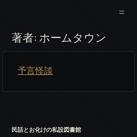
内
容
を
ス
著者:
ホームタウン
キ
ッ
プ
予言怪談
民話とお化けの私設図書館