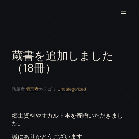
内
容
を
ス
キ
ッ
蔵書を追加しました
プ
（18冊）
執筆者:
管理者
カテゴリ:
Uncategorized
郷土資料やオカルト本を寄贈いただきまし
た。
誠にありがとうございます。