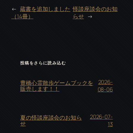
←
蔵書を追加しました
怪談座談会のお知
（14冊）
らせ
→
投稿をさらに読み込む
2026-
豊橋心霊散歩ゲームブックを
販売します！！
08-06
2026-07-
夏の怪談座談会のお知ら
せ
13