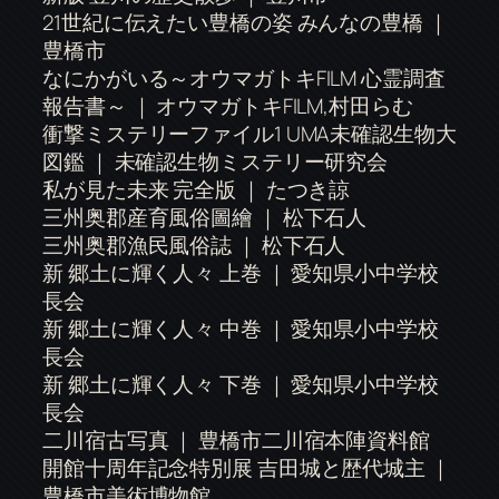
21世紀に伝えたい豊橋の姿 みんなの豊橋 ｜
豊橋市
なにかがいる～オウマガトキFILM 心霊調査
報告書～ ｜ オウマガトキFILM,村田らむ
衝撃ミステリーファイル1 UMA未確認生物大
図鑑 ｜ 未確認生物ミステリー研究会
私が見た未来 完全版 ｜ たつき諒
三州奥郡産育風俗圖繪 ｜ 松下石人
三州奥郡漁民風俗誌 ｜ 松下石人
新 郷土に輝く人々 上巻 ｜ 愛知県小中学校
長会
新 郷土に輝く人々 中巻 ｜ 愛知県小中学校
長会
新 郷土に輝く人々 下巻 ｜ 愛知県小中学校
長会
二川宿古写真 ｜ 豊橋市二川宿本陣資料館
開館十周年記念特別展 吉田城と歴代城主 ｜
豊橋市美術博物館