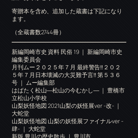
寄贈本を含め、追加した蔵書は下記になり
ます。
（全蔵書数2744冊）
新編岡崎市史 資料 民俗 19 ｜ 新編岡崎市史
編集委員会
月刊ムー２０２５年７月 最終警告‼２０２
５年７月日本壊滅の大災難予言‼ 第５３６
号 ｜ ムー編集部
はばたく松山―松山の今むかし― ｜ 豊橋市
立松山小学校
山梨妖怪地図 2021山梨の妖怪展ver -改- ｜
大蛇堂
山梨妖怪地図 山梨の妖怪展ファイナルver -
肆- ｜ 大蛇堂
新版 豊川の歴史散歩 ｜ 豊川市