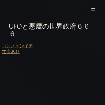
UFOと悪魔の世界政府６６
６
コンノケンイチ
在庫あり