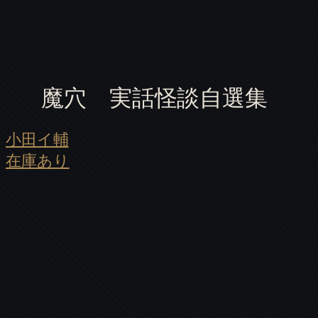
魔穴 実話怪談自選集
小田イ輔
在庫あり