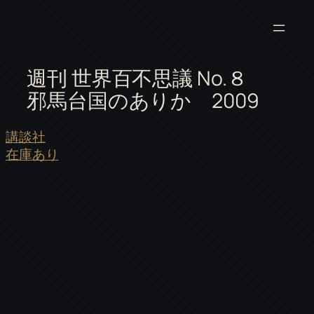
週刊 世界百不思議 No.８
邪馬台国のありか 2009
講談社
在庫あり