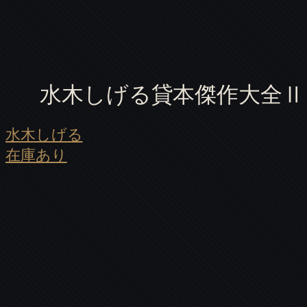
水木しげる貸本傑作大全Ⅱ
水木しげる
在庫あり