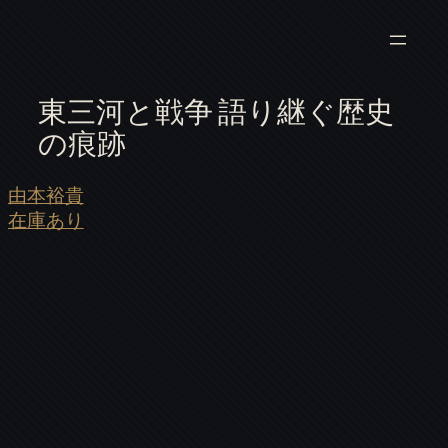
東三河と戦争 語り継ぐ歴史
の痕跡
由本裕貴
在庫あり