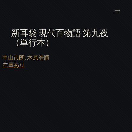
新耳袋 現代百物語 第九夜
（単行本）
中山市朗
, 
木原浩勝
在庫あり