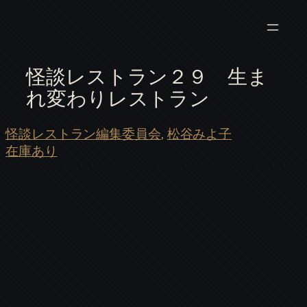
怪談レストラン２９ 生ま
れ変わりレストラン
怪談レストラン編集委員会
, 
松谷みよ子
在庫あり