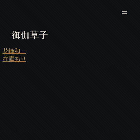
御伽草子
花輪和一
在庫あり