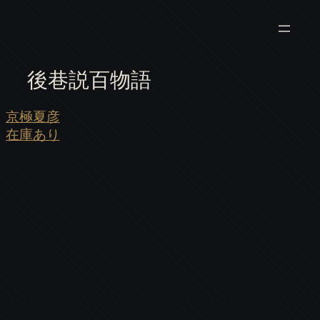
後巷説百物語
京極夏彦
在庫あり