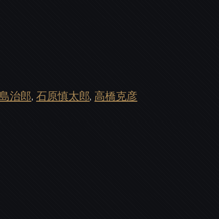
島治郎
, 
石原慎太郎
, 
高橋克彦