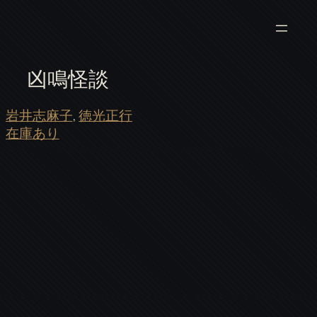
凶鳴怪談
岩井志麻子
, 
徳光正行
在庫あり