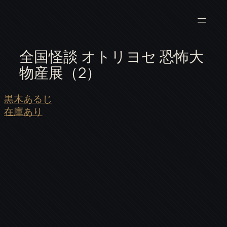
全国怪談 オトリヨセ 恐怖大
物産展（2）
黒木あるじ
在庫あり