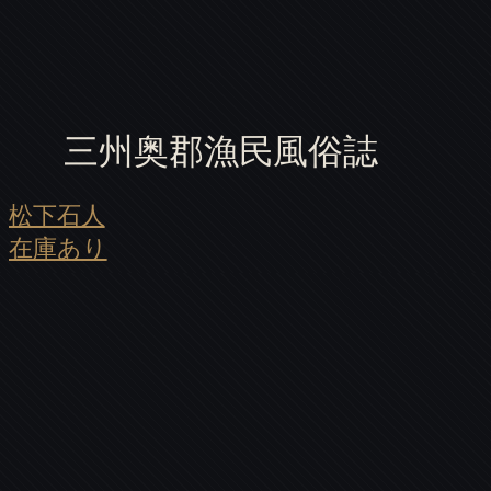
三州奥郡漁民風俗誌
松下石人
在庫あり