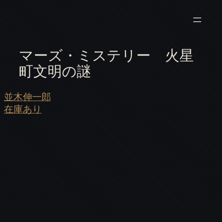
マーズ・ミステリー 火星
町文明の謎
並木伸一郎
在庫あり