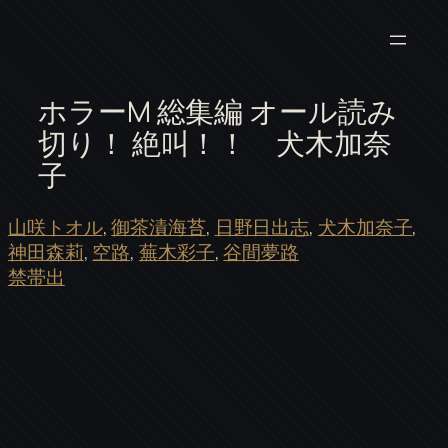
ホラーM 総集編 オール読み
切り！ 絶叫！！ 犬木加奈
子
山咲トオル
, 
御茶漬海苔
, 
日野日出志
, 
犬木加奈子
, 
神田森莉
, 
空路
, 
蕪木彩子
, 
谷間夢路
禁帯出