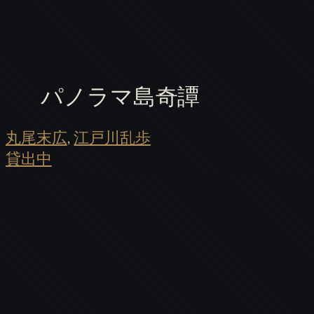
パノラマ島奇譚
丸尾末広
, 
江戸川乱歩
貸出中