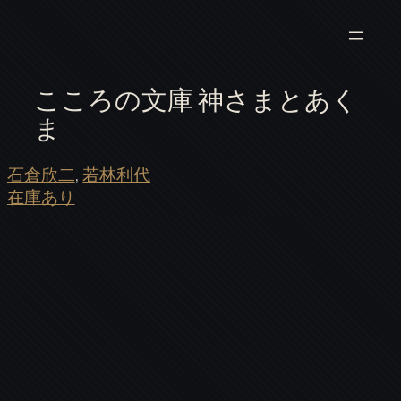
こころの文庫 神さまとあく
ま
石倉欣二
, 
若林利代
在庫あり