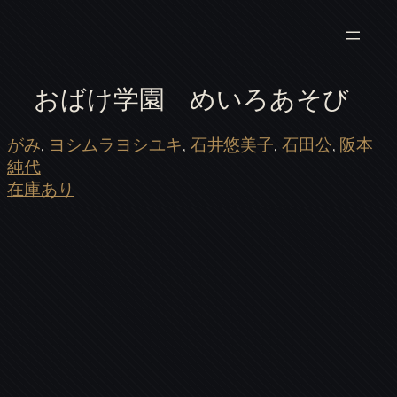
おばけ学園 めいろあそび
がみ
, 
ヨシムラヨシユキ
, 
石井悠美子
, 
石田公
, 
阪本
純代
在庫あり