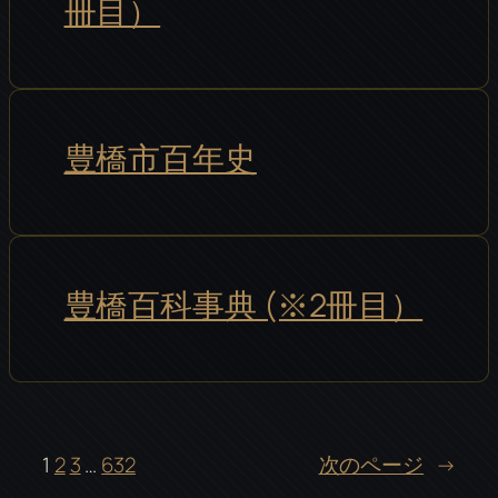
冊目）
豊橋市百年史
豊橋百科事典 (※2冊目）
1
2
3
…
632
次のページ
→