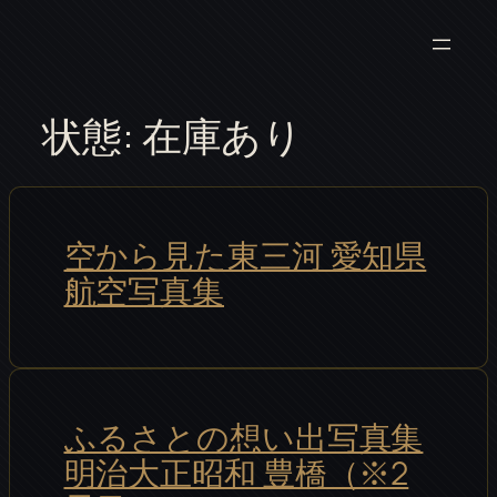
内
容
を
ス
状態:
在庫あり
キ
ッ
プ
空から見た東三河 愛知県
航空写真集
ふるさとの想い出写真集
明治大正昭和 豊橋（※2