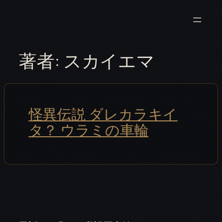
内
容
を
ス
著者:
スカイエマ
キ
ッ
プ
怪異伝説 ダレカラキイ
タ？ ウラミの車輪